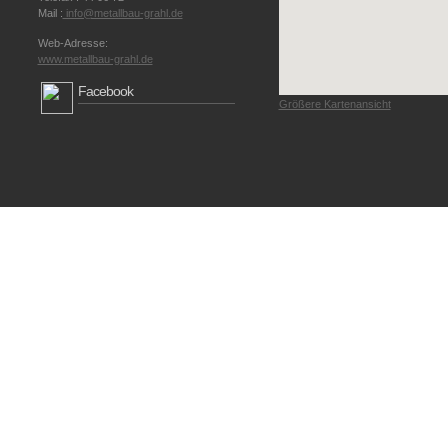
Mail :
info@metallbau-grahl.de
Web-Adresse:
www.metallbau-grahl.de
Facebook
Größere Kartenansicht