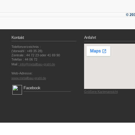
© 20
Kontakt
Anfahrt
Telefonverzeichnis :
(Vorwahl : +49 35 28)
Zentrale : 44 72 23 oder 41 69 90
Telefax : 44 06 72
Mail :
info@metallbau-grahl.de
Web-Adresse:
www.metallbau-grahl.de
Facebook
Größere Kartenansicht